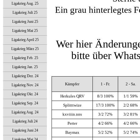
Ligakrieg Aug. 25
Ein grau hinterlegtes F
Ligakrieg Juli 25
Ligakrieg Juni 25
Ligakrieg Mai 25
Ligakrieg April 25
Wer hier Änderunge
Ligakrieg März 25
bitte über Wha
Ligakrieg Feb. 25
Ligakrieg Jan. 25
Ligakrieg Dez. 24
Kämpfer
1 - Fr.
2 - Sa.
Ligakrieg Nov. 24
Ligakrieg Okt. 24
Herkules QRV
8/3 100%
1/1 59%
Ligakrieg Sep. 24
Splitttwize
17
/3 100%
2/2 68%
Ligakrieg Aug. 24
kxviiin.nns
3/2 72%
3/2 81%
Ligakrieg Juli 24
Perter
4/2 66%
4/2 66%
Ligakrieg Juni 24
Baymax
5/2 52%
5/2 74%
Ligakrieg Mai 24