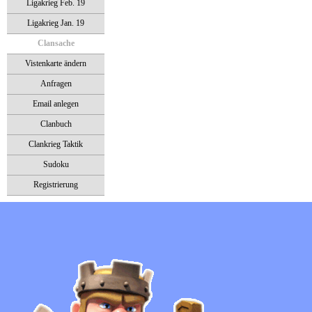
Ligakrieg Feb. 19
Ligakrieg Jan. 19
Clansache
Vistenkarte ändern
Anfragen
Email anlegen
Clanbuch
Clankrieg Taktik
Sudoku
Registrierung