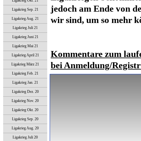
Ligakrieg Okt. 21
jedoch am Ende von de
Ligakrieg Sep. 21
wir sind, um so mehr k
Ligakrieg Aug. 21
Ligakrieg Juli 21
Ligakrieg Juni 21
Ligakrieg Mai 21
Kommentare zum laufen
Ligakrieg April 21
bei Anmeldung/Registr
Ligakrieg März 21
Ligakrieg Feb. 21
Ligakrieg Jan. 21
Ligakrieg Dez. 20
Ligakrieg Nov. 20
Ligakrieg Okt. 20
Ligakrieg Sep. 20
Ligakrieg Aug. 20
Ligakrieg Juli 20