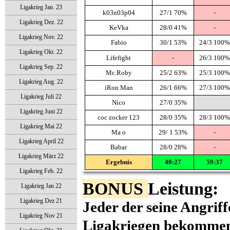
Ligakrieg Jan. 23
k03n03p04
27/1 70%
-
Ligakrieg Dez. 22
KeVka
28/0 41%
-
Ligakrieg Nov. 22
Fabio
30/1 53%
24
/3 100%
Ligakrieg Okt. 22
Lifefight
-
26
/3 100%
Ligakrieg Sep. 22
Mc.Roby
25/2 63%
25
/3 100%
Ligakrieg Aug. 22
iRon Man
26/1 66%
27
/3 100%
Ligakrieg Juli 22
Nico
27/0 35%
Ligakrieg Juni 22
coc zocker 123
28/0 35%
28
/3 100%
Ligakrieg Mai 22
Ma o
29/ 1 53%
-
Ligakrieg April 22
Babar
28/0 28%
-
Ligakrieg März 22
Ergebnis
40:27
59:37
Ligakrieg Feb. 22
BONUS
Leistung:
Ligakrieg Jan 22
Ligakrieg Dez 21
Jeder der seine Angriff
Ligakrieg Nov 21
Ligakriegen bekommen