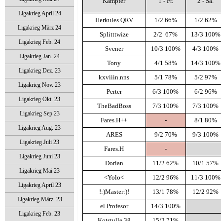
Kämpfer
1 - Fr.
2 - Sa.
Ligakrieg April 24
Herkules QRV
1/2 66%
1/2 62%
Ligakrieg März 24
Splitttwize
2/2 67%
13/3 100%
Ligakrieg Feb. 24
Svener
10/3 100%
4/3 100%
Ligakrieg Jan. 24
Tony
4/1 58%
14/3 100%
Ligakrieg Dez. 23
kxviiin.nns
5/1 78%
5/2 97%
Ligakrieg Nov. 23
Perter
6/3 100%
6/2 96%
Ligakrieg Okt. 23
TheBadBoss
7/3 100%
7/3 100%
Ligakrieg Sep 23
Fares.H++
-
8/1 80%
Ligakrieg Aug. 23
ARES
9/2 70%
9/3 100%
Ligakrieg Juli 23
Fares.H
-
Ligakrieg Juni 23
Dorian
11/2 62%
10/1 57%
Ligakrieg Mai 23
<Yolo<
12/2 96%
11/3 100%
Ligakrieg April 23
!:)Master:)!
13/1 78%
12/2 92%
Ligakrieg März. 23
el Profesor
14/3 100%
Ligakrieg Feb. 23
Kotstulle 38
15/2 71%