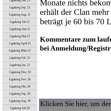
Monate nichts bekom
Ligakrieg Okt. 21
Ligakrieg Sep. 21
erhält der Clan meh
Ligakrieg Aug. 21
beträgt je 60 bis 70
Ligakrieg Juli 21
Ligakrieg Juni 21
Ligakrieg Mai 21
Kommentare zum laufen
Ligakrieg April 21
bei Anmeldung/Registr
Ligakrieg März 21
Ligakrieg Feb. 21
Ligakrieg Jan. 21
Ligakrieg Dez. 20
Ligakrieg Nov. 20
Ligakrieg Okt. 20
Ligakrieg Sep. 20
Ligakrieg Aug. 20
Klicken Sie hier, um de
Ligakrieg Juli 20