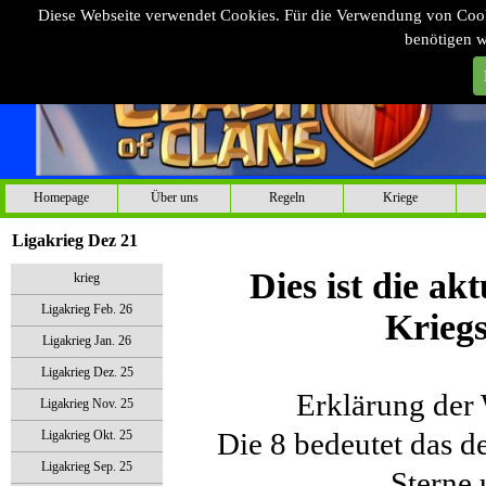
Diese Webseite verwendet Cookies.
Für die Verwendung von Cookie
benötigen 
Homepage
Über uns
Regeln
Kriege
Ligakrieg Dez 21
Dies ist die ak
krieg
Ligakrieg Feb. 26
Kriegs
Ligakrieg Jan. 26
Ligakrieg Dez. 25
Erklärung der 
Ligakrieg Nov. 25
Ligakrieg Okt. 25
Die 8 bedeutet das de
Ligakrieg Sep. 25
Sterne 