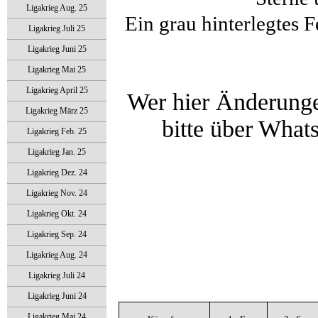
Ligakrieg Aug. 25
Ein grau hinterlegtes F
Ligakrieg Juli 25
Ligakrieg Juni 25
Ligakrieg Mai 25
Ligakrieg April 25
Wer hier Änderunge
Ligakrieg März 25
bitte über Wha
Ligakrieg Feb. 25
Ligakrieg Jan. 25
Ligakrieg Dez. 24
Ligakrieg Nov. 24
Ligakrieg Okt. 24
Ligakrieg Sep. 24
Ligakrieg Aug. 24
Ligakrieg Juli 24
Ligakrieg Juni 24
Ligakrieg Mai 24