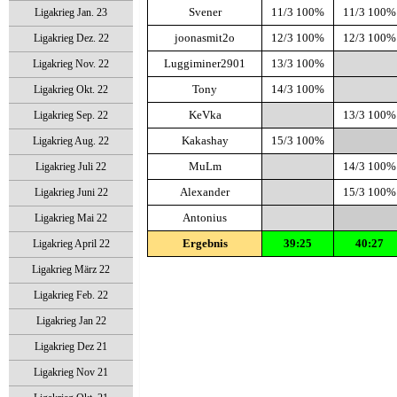
Svener
11/3 100%
11/3 100%
Ligakrieg Jan. 23
joonasmit2o
12/3 100%
12/3 100%
Ligakrieg Dez. 22
Luggiminer2901
13/3 100%
Ligakrieg Nov. 22
Tony
14/3 100%
Ligakrieg Okt. 22
KeVka
13/3 100%
Ligakrieg Sep. 22
Kakashay
15/3 100%
Ligakrieg Aug. 22
MuLm
14/3 100%
Ligakrieg Juli 22
Alexander
15/3 100%
Ligakrieg Juni 22
Antonius
Ligakrieg Mai 22
Ergebnis
39:25
40:27
Ligakrieg April 22
Ligakrieg März 22
Ligakrieg Feb. 22
Ligakrieg Jan 22
Ligakrieg Dez 21
Ligakrieg Nov 21