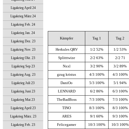
Ligakrieg April 24
Ligakrieg März 24
Ligakrieg Feb. 24
Ligakrieg Jan. 24
Kämpfer
Tag 1
Tag
2
Ligakrieg Dez. 23
Herkules QRV
1/2 52%
1/2 53%
Ligakrieg Nov. 23
Splitttwize
2/2 63%
2/2 71
Ligakrieg Okt. 23
Nxxl
3/2 90%
3/2 89%
Ligakrieg Sep 23
gzug kristus
4/3 100%
4/3 100%
Ligakrieg Aug. 23
DaniOo
5/3 100%
5/1 94%
Ligakrieg Juli 23
LENNARD
6/2 86%
6/3 100%
Ligakrieg Juni 23
TheBadBoss
7/3 100%
7/3 100%
Ligakrieg Mai 23
TINO
8/3 100%
8/3 100%
Ligakrieg April 23
ARES
9/1 60%
9/3 100%
Ligakrieg März. 23
Felicegamer
10/3 100%
10/3 100%
Ligakrieg Feb. 23